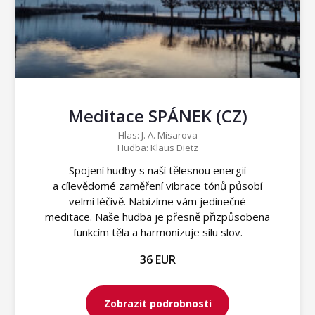
Meditace SPÁNEK (CZ)
Hlas: J. A. Misarova
Hudba: Klaus Dietz
Spojení hudby s naší tělesnou energií
a cílevědomé zaměření vibrace tónů působí
velmi léčivě. Nabízíme vám jedinečné
meditace. Naše hudba je přesně přizpůsobena
funkcím těla a harmonizuje sílu slov.
36 EUR
Zobrazit podrobnosti