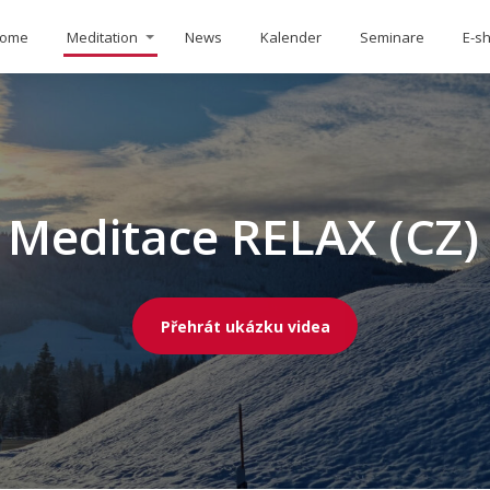
ome
Meditation
News
Kalender
Seminare
E-s
Meditace RELAX (CZ)
Přehrát ukázku videa