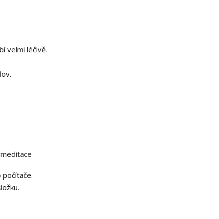
 velmi léčivě.
lov.
í meditace
 počítače.
ložku.