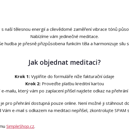
 s naší tělesnou energií a cílevědomé zaměření vibrace tónů působí
Nabízíme vám jedinečné meditace.
e hudba je přesně přizpůsobena funkcím těla a harmonizuje sílu s
Jak objednat meditaci?
Krok 1:
Vyplňte do formuláře níže fakturační údaje
Krok 2:
Proveďte platbu kreditní kartou
 e-mailu, který vám po zaplacení přišel najdete odkaz na přehrán
je pro přehrání dostupná pouze online. Není možné ji stáhnout do
 Vám e-mail s odkazem na meditaci nepřišel, zkontrolujte SPAM s
tému
SimpleShop.cz
.