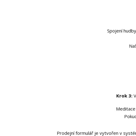
Spojení hudby
Naš
Krok 3:
V
Meditace 
Pokud
Prodejní formulář je vytvořen v sys